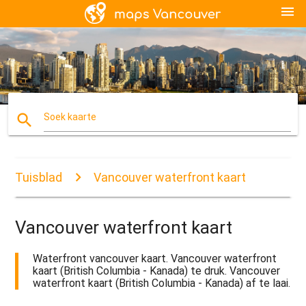
menu
search
Soek kaarte
Tuisblad
Vancouver waterfront kaart
Vancouver waterfront kaart
Waterfront vancouver kaart. Vancouver waterfront
kaart (British Columbia - Kanada) te druk. Vancouver
waterfront kaart (British Columbia - Kanada) af te laai.