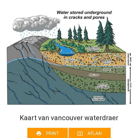
Kaart van vancouver waterdraer
print
system_update_alt
PRINT
AFLAAI