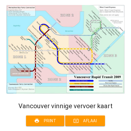
Vancouver vinnige vervoer kaart
print
system_update_alt
PRINT
AFLAAI