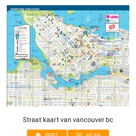
Straat kaart van vancouver bc
print
system_update_alt
PRINT
AFLAAI