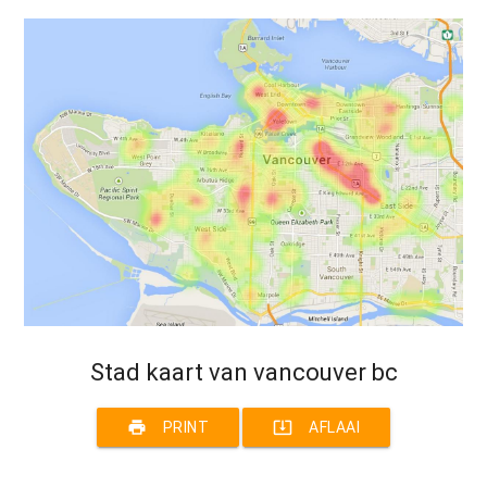
Stad kaart van vancouver bc
print
system_update_alt
PRINT
AFLAAI