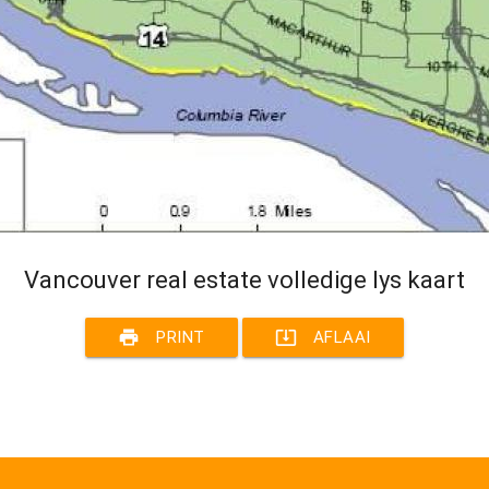
Vancouver real estate volledige lys kaart
print
system_update_alt
PRINT
AFLAAI