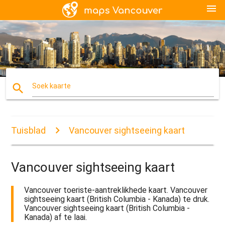
menu
search
Soek kaarte
Tuisblad
Vancouver sightseeing kaart
Vancouver sightseeing kaart
Vancouver toeriste-aantreklikhede kaart. Vancouver
sightseeing kaart (British Columbia - Kanada) te druk.
Vancouver sightseeing kaart (British Columbia -
Kanada) af te laai.