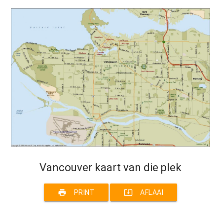
Vancouver kaart van die plek
print
system_update_alt
PRINT
AFLAAI