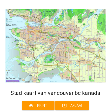
Stad kaart van vancouver bc kanada
print
system_update_alt
PRINT
AFLAAI