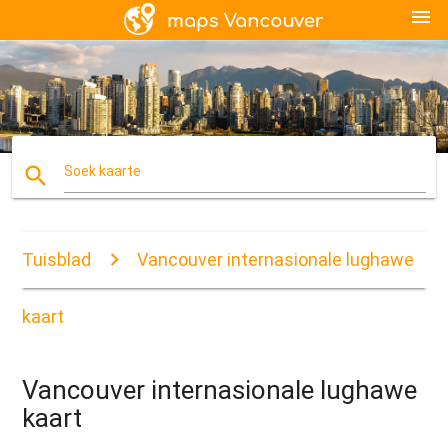
menu
search
Soek kaarte
Tuisblad
Vancouver internasionale lughawe
kaart
Vancouver internasionale lughawe
kaart