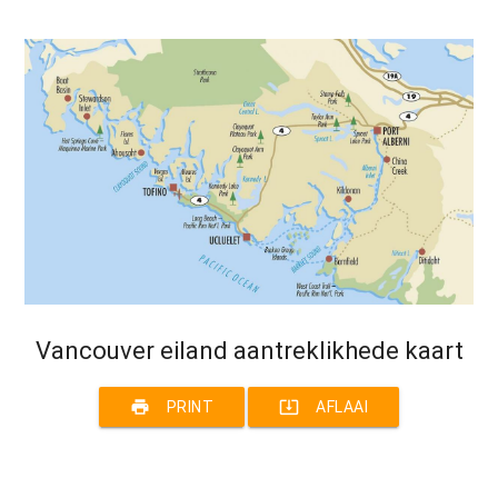
Vancouver eiland aantreklikhede kaart
print
system_update_alt
PRINT
AFLAAI