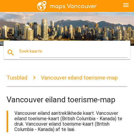
menu
search
Soek kaarte
Tuisblad
Vancouver eiland toerisme-map
Vancouver eiland toerisme-map
Vancouver eiland aantreklikhede kaart. Vancouver
eiland toerisme-kaart (British Columbia - Kanada) te
druk. Vancouver eiland toerisme-kaart (British
Columbia - Kanada) af te laai.