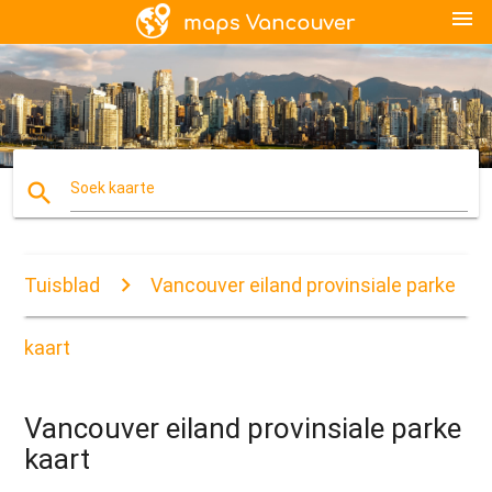
menu
search
Soek kaarte
Tuisblad
Vancouver eiland provinsiale parke
kaart
Vancouver eiland provinsiale parke
kaart