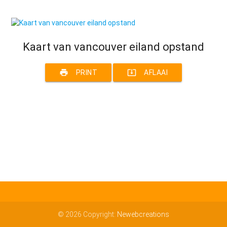
Kaart van vancouver eiland opstand
print
system_update_alt
PRINT
AFLAAI
© 2026 Copyright:
Newebcreations