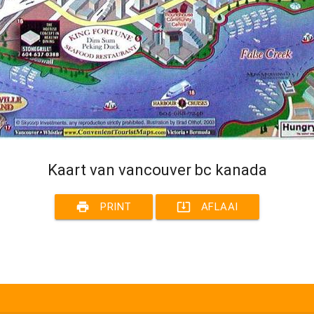
Kaart van vancouver bc kanada
print
system_update_alt
PRINT
AFLAAI