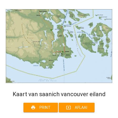
Kaart van saanich vancouver eiland
print
system_update_alt
PRINT
AFLAAI