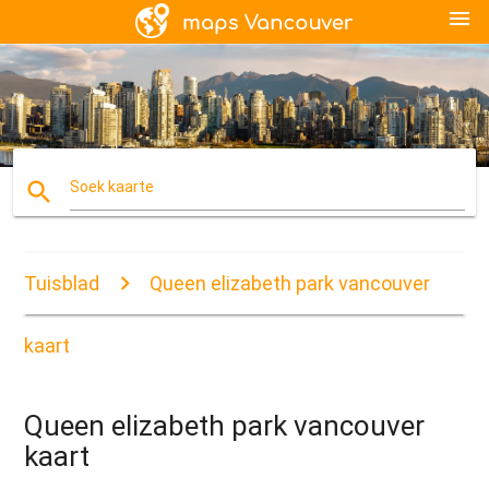
menu
search
Soek kaarte
Tuisblad
Queen elizabeth park vancouver
kaart
Queen elizabeth park vancouver
kaart