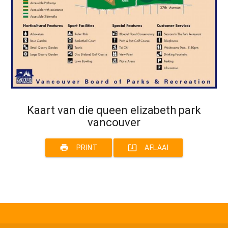
Kaart van die queen elizabeth park
vancouver
print
system_update_alt
PRINT
AFLAAI