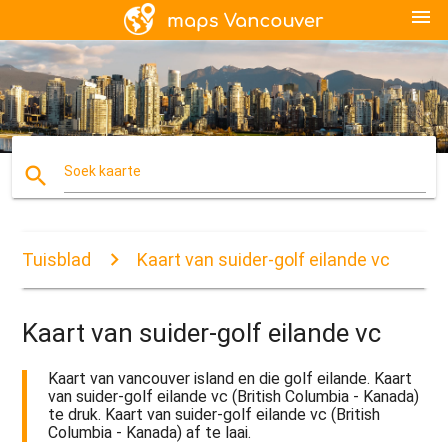
menu
search
Soek kaarte
Tuisblad
Kaart van suider-golf eilande vc
Kaart van suider-golf eilande vc
Kaart van vancouver island en die golf eilande. Kaart
van suider-golf eilande vc (British Columbia - Kanada)
te druk. Kaart van suider-golf eilande vc (British
Columbia - Kanada) af te laai.