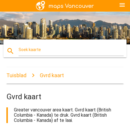
menu
search
Soek kaarte
Tuisblad
Gvrd kaart
Gvrd kaart
Greater vancouver area kaart. Gvrd kaart (British
Columbia - Kanada) te druk. Gvrd kaart (British
Columbia - Kanada) af te laai.