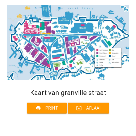
Kaart van granville straat
print
system_update_alt
PRINT
AFLAAI