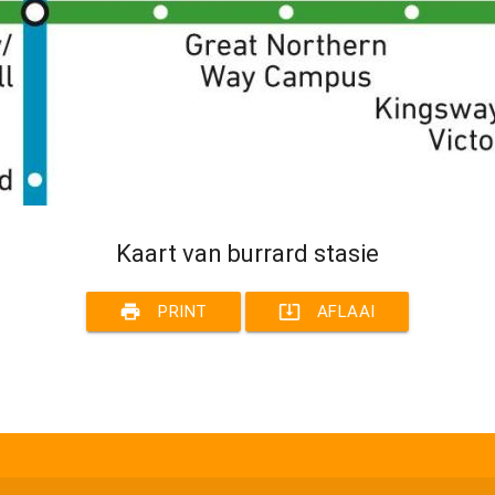
Kaart van burrard stasie
print
system_update_alt
PRINT
AFLAAI