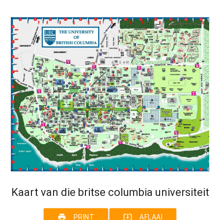
Kaart van die britse columbia universiteit
print
system_update_alt
PRINT
AFLAAI