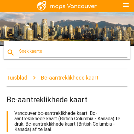
menu
search
Soek kaarte
Tuisblad
Bc-aantreklikhede kaart
Bc-aantreklikhede kaart
Vancouver bc-aantreklikhede kaart. Bc-
aantreklikhede kaart (British Columbia - Kanada) te
druk. Bc-aantreklikhede kaart (British Columbia -
Kanada) af te laai.