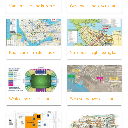
Vancouver eiland kroon grond kaart
Gastown vancouver kaart
Kaart van die middestad van vancouver strate
Vancouver sightseeing kaart
Whitecaps sitplek kaart
Wes-vancouver gis kaart