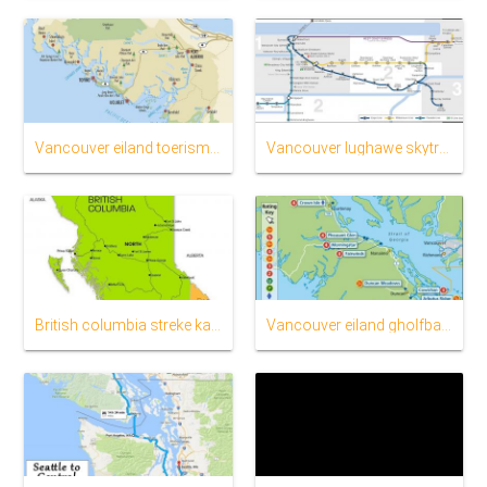
Vancouver eiland toerisme-map
Vancouver lughawe skytrain kaart
British columbia streke kaart
Vancouver eiland gholfbane kaart