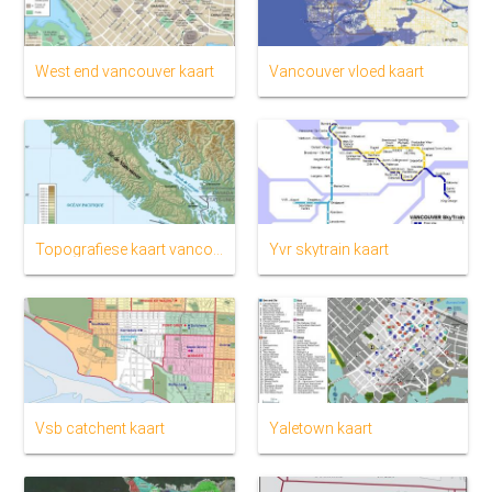
West end vancouver kaart
Vancouver vloed kaart
Topografiese kaart vancouver eiland
Yvr skytrain kaart
Vsb catchent kaart
Yaletown kaart