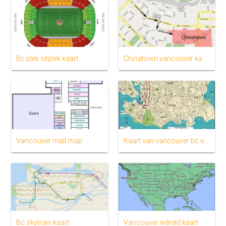
Bc plek sitplek kaart
Chinatown vancouver kaart
Vancouver mall map
Kaart van vancouver bc en die omliggende gebied
Bc skytrain kaart
Vancouver wêreld kaart