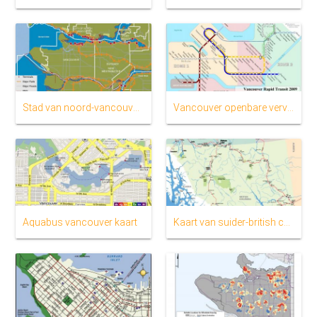
Stad van noord-vancouver kaart
Vancouver openbare vervoer kaart
Aquabus vancouver kaart
Kaart van suider-british columbia